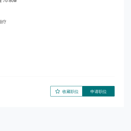
-80w

疗

收藏职位
申请职位